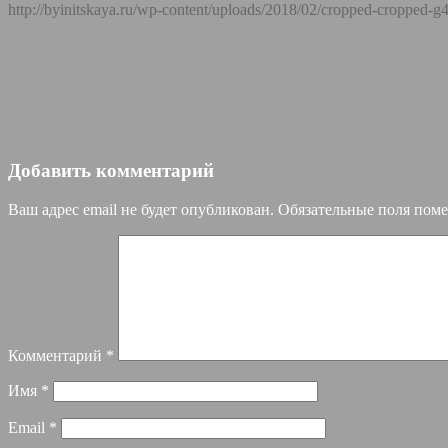
http://byinitskaya.ru/wp-content/uploads/2018/02/cropped-croppe
Добавить комментарий
Ваш адрес email не будет опубликован.
Обязательные поля пом
Комментарий
*
Имя
*
Email
*