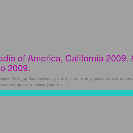
dio of America, California 2009.
go 2009.
зду». Это дар быть звездою, и этот дар не каждому актеру под си
льно с первых же секунд своего[…]