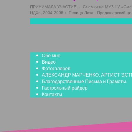
ПРИНИМАЛА УЧАСТИЕ ….Съемки на МУЗ TV «Смешная
ЦДХа, 2004-2005гг. Певица Лиза . Продюсерский цен
Читать дальше …
Обо мне
Видео
Фотогалерея
АЛЕКСАНДР МАРЧЕНКО. АРТИСТ ЭСТР
Благодарственные Письма и Грамоты.
Гастрольный райдер
Контакты