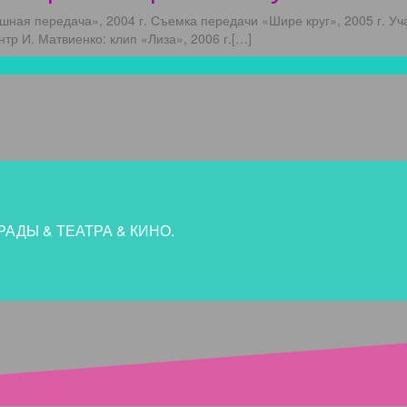
 передача», 2004 г. Съемка передачи «Шире круг», 2005 г. Уча
тр И. Матвиенко: клип «Лиза», 2006 г.[…]
АДЫ & ТЕАТРА & КИНО.