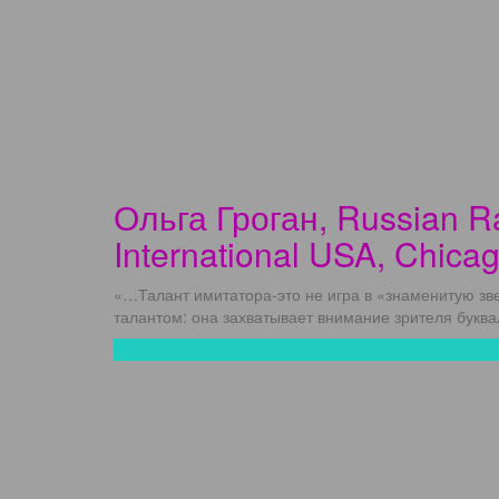
Ольга Гроган, Russian Ra
International USA, Chica
«…Талант имитатора-это не игра в «знаменитую зве
талантом: она захватывает внимание зрителя буква
Читать дальше …